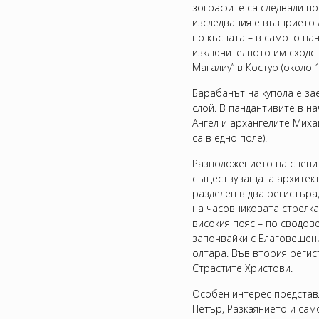
зографите са следвали по
изследвания е възприето д
по късната – в самото нач
изключителното им сходст
Магалиу” в Костур (около 15
Барабанът на купола е за
слой. В пандантивите в на
Ангел и архангелите Миха
са в едно поле).
Разположението на сцени
съществуващата архитект
разделен в два регистъра
на часовниковата стрелка
високия пояс – по сводов
започвайки с Благовещен
олтара. Във втория реги
Страстите Христови.
Особен интерес представл
Петър, Разкаянието и сам