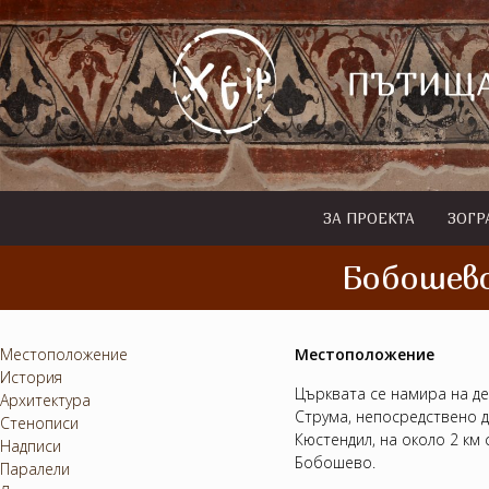
ЗА ПРОЕКТА
ЗОГР
Бобошево
Местоположение
Местоположение
История
Църквата се намира на де
Архитектура
Струма, непосредствено д
Стенописи
Кюстендил, на около 2 км 
Надписи
Бобошево.
Паралели