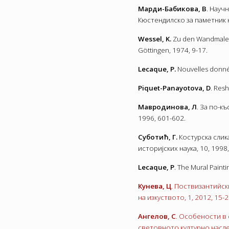
Марди-Бабикова, В
. Науч
Кюстендилско за паметник н
Wessel, K.
Zu den Wandmalere
Göttingen, 1974, 9-17.
Lecaque, P.
Nouvelles donnée
Piquet-Panayotova, D
. Resh
Мавродинова, Л
. За по-к
1996, 601-602.
Суботић, Г.
Костурска слик
историјских наука, 10, 1998
Lecaque, P
. The Mural Paint
Кунева, Ц
. Поствизантийск
на изкуството, 1, 2012, 15-2
Ангелов, С
. Особености в 
световното културно насле