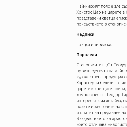
Най-ниският пояс е зле с
Христос Цар на царете е 
представени светци еписк
присъствието в стенописн
Надписи
Гръцки и кирилски.
Паралели
Стенописите в „Св. Теодо
произведенията на майсто
художествена продукция от
Характерни белези за тях
царете и светците-воини,
композиция св. Теодор Тир
интересът към детайла; 
позите и жестовете на фи
и опитът за предаване на 
Въздействието за аристо
което отличава живопист