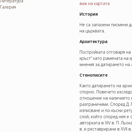
Литература
виж на картата
Галерия
История
Не са запазени писмени д
на църквата.
Архитектура
Постройката отговаря на
кръст” като рамената на 
мнения за датирането на ар
Стенописите
Както датирането на архит
спорно. Повечето изслед
отношение на наличието н
разграничими. Според Д. 
изписване и по-късни рет
слой, който според нея е о
авторката в ХІV в. П. Льок
в. и реставрирани в ХVІІ 