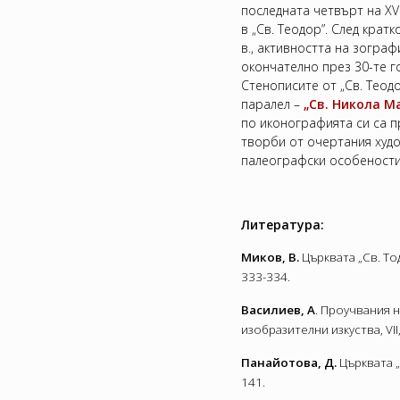
последната четвърт на XV 
в „Св. Теодор”. След крат
в., активността на зограф
окончателно през 30-те г
Стенописите от „Св. Теодо
паралел –
„Св. Никола М
по иконографията си са п
творби от очертания худо
палеографски особености
Литерату
ра:
Миков, В.
Църквата „Св. То
333-334.
Василиев, А
. Проучвания н
изобразителни изкуства, VII,
Панайотова, Д.
Църквата „
141.